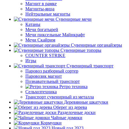
Магнит в рамке
Магниты-яица
Нейтральные магниты
Сувенирные мечи
Катаны
Мечи богатырей
Мечи пиксельные Майнкрафт
Мечи Скайрим
Сувенирные органайзеры
Сувенирные топоры
COUNTER STRIKE
Игры
Сувенирный транспорт
Паровоз разборный сортер
Паровозик магнит
Познавательный транспорт
Ретро техника
Сельхозтехника
Транспорт сувенирный из металла
Деревянные шкатулки
Оберег из дерева
Разделочные доски
Чайные домики
Кормушки
Новый год 2023