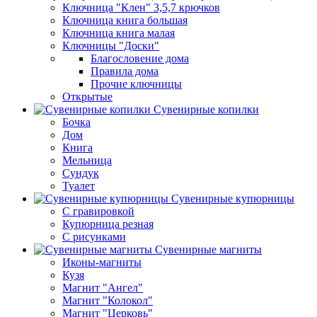
Ключница "Клен" 3,5,7 крючков
Ключница книга большая
Ключница книга малая
Ключницы "Доски"
Благословение дома
Правила дома
Прочие ключницы
Открытые
Сувенирные копилки
Бочка
Дом
Книга
Мельница
Сундук
Туалет
Сувенирные купюрницы
C гравировкой
Купюрница резная
С рисунками
Сувенирные магниты
Иконы-магниты
Кузя
Магнит "Ангел"
Магнит "Колокол"
Магнит "Церковь"