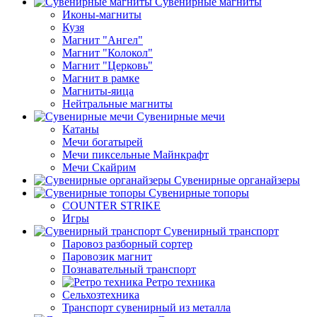
Сувенирные магниты
Иконы-магниты
Кузя
Магнит "Ангел"
Магнит "Колокол"
Магнит "Церковь"
Магнит в рамке
Магниты-яица
Нейтральные магниты
Сувенирные мечи
Катаны
Мечи богатырей
Мечи пиксельные Майнкрафт
Мечи Скайрим
Сувенирные органайзеры
Сувенирные топоры
COUNTER STRIKE
Игры
Сувенирный транспорт
Паровоз разборный сортер
Паровозик магнит
Познавательный транспорт
Ретро техника
Сельхозтехника
Транспорт сувенирный из металла