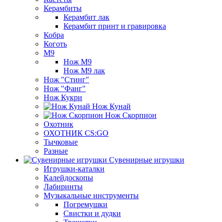
Керамбиты
Керамбит лак
Керамбит принт и гравировка
Кобра
Коготь
М9
Нож М9
Нож М9 лак
Нож "Стинг"
Нож "Фанг"
Нож Кукри
Нож Кунай
Нож Скорпион
Охотник
ОХОТНИК CS:GO
Тычковые
Разные
Сувенирные игрушки
Игрушки-каталки
Калейдоскопы
Лабиринты
Музыкальные инструменты
Погремушки
Свистки и дудки