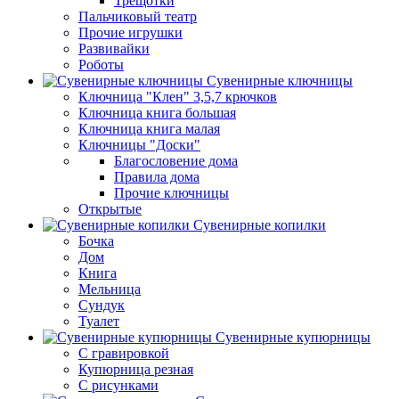
Трещотки
Пальчиковый театр
Прочие игрушки
Развивайки
Роботы
Сувенирные ключницы
Ключница "Клен" 3,5,7 крючков
Ключница книга большая
Ключница книга малая
Ключницы "Доски"
Благословение дома
Правила дома
Прочие ключницы
Открытые
Сувенирные копилки
Бочка
Дом
Книга
Мельница
Сундук
Туалет
Сувенирные купюрницы
C гравировкой
Купюрница резная
С рисунками